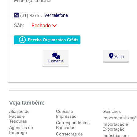
Endereço copiado!
ver telefone
(31) 9375-4812
Sáb:
Fechado
Seg:
09:00 - 18:00
Ter:
09:00 - 18:00
Receba Orçamentos Grátis
Qua:
09:00 - 18:00
Qui:
09:00 - 18:00
Sex:
09:00 - 18:00
Mapa
Sáb:
Fechado
Comente
Dom:
Fechado
Veja também:
Afiação de
Cópias e
Guinchos
Facas e
Impressão
Impermeabilizaç
Tesouras
Correspondentes
Importação e
Agências de
Bancários
Exportação
Emprego
Corretoras de
Indústrias em