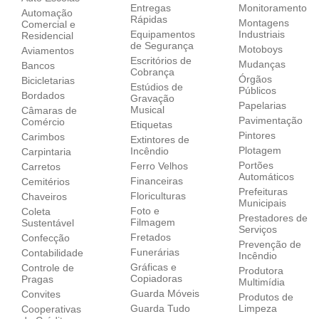
Entregas
Monitoramento
Automação
Rápidas
Montagens
Comercial e
Equipamentos
Industriais
Residencial
de Segurança
Motoboys
Aviamentos
Escritórios de
Mudanças
Bancos
Cobrança
Órgãos
Bicicletarias
Estúdios de
Públicos
Bordados
Gravação
Papelarias
Musical
Câmaras de
Pavimentação
Comércio
Etiquetas
Pintores
Carimbos
Extintores de
Plotagem
Incêndio
Carpintaria
Portões
Ferro Velhos
Carretos
Automáticos
Financeiras
Cemitérios
Prefeituras
Floriculturas
Chaveiros
Municipais
Foto e
Coleta
Prestadores de
Filmagem
Sustentável
Serviços
Fretados
Confecção
Prevenção de
Funerárias
Contabilidade
Incêndio
Gráficas e
Controle de
Produtora
Copiadoras
Pragas
Multimídia
Guarda Móveis
Convites
Produtos de
Guarda Tudo
Limpeza
Cooperativas