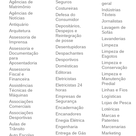
Agências de
Seguros
geral
Matrimônio
Costureiras
Indústrias
Agências de
Defesa do
Têxteis
Notícias
Consumidor
Jornalistas
Antiquário
Depositários,
Lavagem de
Arquitetura
Despejos e
Sofás
Reintegração
Assessoria de
Lavanderias
de posse
Imprensa
Limpeza
Desentupidoras
Assessoria e
Limpeza de
Documentação
Despachantes
Esgotos
para
Desportivos
Limpeza e
Aposentadoria
Domésticas
Conservação
Assessoria
Editoras
Limpeza e
Fiscal e
Eletricistas
Manutenção
Financeira
Predial
Eletricistas 24
Assistências
horas
Linhas e Fios
Técnicas de
Máquinas
Empresas de
Logísticas
Segurança
Associações
Lojas de Pesca
Comerciais
Encadernação
Lotéricas
Associações
Encanadores
Marcas e
Desportivas
Enegia Elétrica
Patentes
Aulas de
Engenharia
Marcenarias
Trânsito
Entrega de Gás
Marketing
Auto Escolas