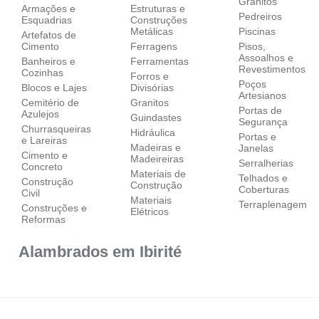
Granitos
Armações e
Estruturas e
Pedreiros
Esquadrias
Construções
Metálicas
Piscinas
Artefatos de
Cimento
Ferragens
Pisos,
Assoalhos e
Banheiros e
Ferramentas
Revestimentos
Cozinhas
Forros e
Poços
Blocos e Lajes
Divisórias
Artesianos
Cemitério de
Granitos
Portas de
Azulejos
Guindastes
Segurança
Churrasqueiras
Hidráulica
Portas e
e Lareiras
Madeiras e
Janelas
Cimento e
Madeireiras
Serralherias
Concreto
Materiais de
Telhados e
Construção
Construção
Coberturas
Civil
Materiais
Terraplenagem
Construções e
Elétricos
Reformas
Alambrados em Ibirité