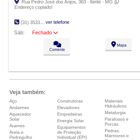
Rua Pedro José dos Anjos, 363 - Ibirité - MG
Endereço copiado!
ver telefone
(31) 3533-1361
Sáb:
Fechado
Seg:
09:00 - 18:00
Mapa
Ter:
09:00 - 18:00
Comente
Qua:
09:00 - 18:00
Qui:
09:00 - 18:00
Sex:
09:00 - 18:00
Sáb:
Fechado
Dom:
Fechado
Veja também:
Aço
Construtoras
Materiais
Hidráulicos
Andaimes
Elevadores
Metalurgia
Aquecedor
Empreiteiras
Solar
Parafusos e
Energia Solar
Porcas
Arames
Equipamentos
Pedras,
Areia e
de Proteção
Mármores e
Pedregulho
Individual (EPI)