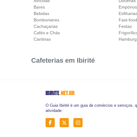
Avícolas
Docerias
Bares
Empório
Bebidas
Esfiharia
Bombonieres
Fast-foo
Cachaçarias
Festas
Cafés e Chás
Frigorífic
Cantinas
Hamburg
Cafeterias em Ibirité
IBIRITE
.NET.BR
O Guia Ibirité é um guia de comércios e serviços, 
atividade.