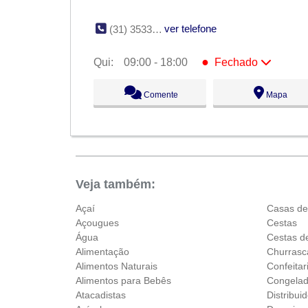
ver telefone
(31) 3533-2337
●
Qui:
09:00 - 18:00
Fechado
Seg:
09:00 - 18:00
Comente
Mapa
Ter:
09:00 - 18:00
Qua:
09:00 - 18:00
●
Qui:
09:00 - 18:00
Fechado
Sex:
09:00 - 18:00
Sáb:
Fechado
Dom:
Fechado
Veja também:
Açaí
Casas de
Açougues
Cestas
Água
Cestas d
Alimentação
Churrasc
Alimentos Naturais
Confeitar
Alimentos para Bebês
Congela
Atacadistas
Distribui