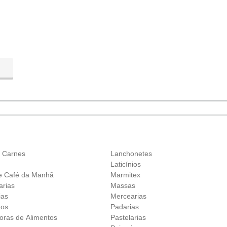
 Carnes
Lanchonetes
Laticínios
e Café da Manhã
Marmitex
arias
Massas
ias
Mercearias
dos
Padarias
doras de Alimentos
Pastelarias