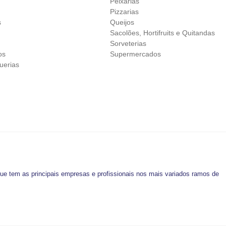
Peixarias
s
Pizzarias
s
Queijos
d
Sacolões, Hortifruits e Quitandas
Sorveterias
os
Supermercados
uerias
que tem as principais empresas e profissionais nos mais variados ramos de