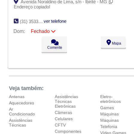
Avenida Noraldino de Lima, s/n - Ibirité - MG
Endereço copiado!
ver telefone
(31) 3533-9915
Dom:
Fechado
Seg:
09:00 - 18:00
Mapa
Ter:
09:00 - 18:00
Comente
Qua:
09:00 - 18:00
Qui:
09:00 - 18:00
Sex:
09:00 - 18:00
Sáb:
Fechado
Dom:
Fechado
Veja também:
Antenas
Assistências
Eletro-
Técnicas
eletrônicos
Aquecedores
Eletrônicas
Games
Ar
Câmeras
Condicionado
Máquinas
Celulares
Assistências
Máquinas
Técnicas
CFTV
Telefonia
Componentes
Vídeo Games