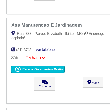
Dom:
Fechado
Ass Manutencao E Jardinagem
Rua, 333 - Parque Elizabeth - Ibirite - MG
Endereço
copiado!
ver telefone
(31) 8743-0389
Sáb:
Fechado
Seg:
09:00 - 18:00
Ter:
09:00 - 18:00
Receba Orçamentos Grátis
Qua:
09:00 - 18:00
Qui:
09:00 - 18:00
Sex:
09:00 - 18:00
Mapa
Sáb:
Fechado
Comente
Dom:
Fechado