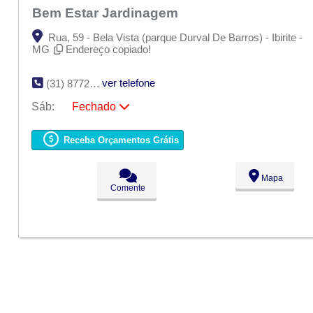
Bem Estar Jardinagem
Rua, 59 - Bela Vista (parque Durval De Barros) - Ibirite -
MG
Endereço copiado!
ver telefone
(31) 8772-0797
Sáb:
Fechado
Seg:
09:00 - 18:00
Ter:
09:00 - 18:00
Receba Orçamentos Grátis
Qua:
09:00 - 18:00
Qui:
09:00 - 18:00
Sex:
09:00 - 18:00
Mapa
Sáb:
Fechado
Comente
Dom:
Fechado