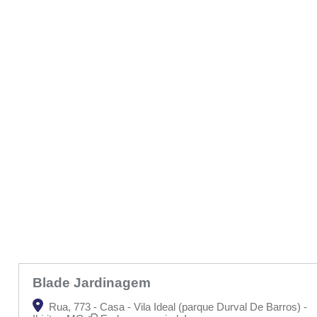
Blade Jardinagem
Rua, 773 - Casa - Vila Ideal (parque Durval De Barros) -