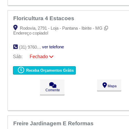
Floricultura 4 Estacoes
Rodovia, 2791 - Loja - Pantana - Ibirite - MG
Endereço copiado!
ver telefone
(31) 9760-4154
Sáb:
Fechado
Seg:
09:00 - 18:00
Ter:
09:00 - 18:00
Receba Orçamentos Grátis
Qua:
09:00 - 18:00
Qui:
09:00 - 18:00
Sex:
09:00 - 18:00
Mapa
Sáb:
Fechado
Comente
Dom:
Fechado
Freire Jardinagem E Reformas