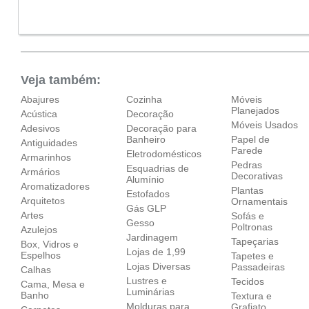
Veja também:
Abajures
Cozinha
Móveis
Planejados
Acústica
Decoração
Móveis Usados
Adesivos
Decoração para
Banheiro
Papel de
Antiguidades
Parede
Eletrodomésticos
Armarinhos
Pedras
Esquadrias de
Armários
Decorativas
Alumínio
Aromatizadores
Plantas
Estofados
Arquitetos
Ornamentais
Gás GLP
Artes
Sofás e
Gesso
Poltronas
Azulejos
Jardinagem
Tapeçarias
Box, Vidros e
Lojas de 1,99
Espelhos
Tapetes e
Lojas Diversas
Passadeiras
Calhas
Lustres e
Tecidos
Cama, Mesa e
Luminárias
Banho
Textura e
Molduras para
Grafiato