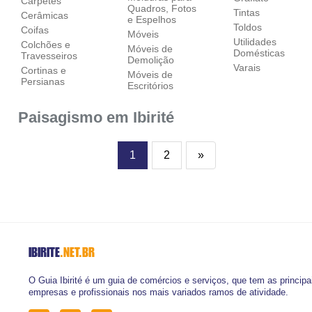
Carpetes
Quadros, Fotos
Tintas
Cerâmicas
e Espelhos
Toldos
Coifas
Móveis
Utilidades
Colchões e
Móveis de
Domésticas
Travesseiros
Demolição
Varais
Cortinas e
Móveis de
Persianas
Escritórios
Paisagismo em Ibirité
1
2
»
IBIRITE
.NET.BR
O Guia Ibirité é um guia de comércios e serviços, que tem as principa
empresas e profissionais nos mais variados ramos de atividade.