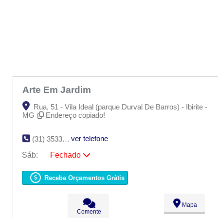
Arte Em Jardim
Rua, 51 - Vila Ideal (parque Durval De Barros) - Ibirite -
MG
Endereço copiado!
ver telefone
(31) 3533-5722
Sáb:
Fechado
Seg:
09:00 - 18:00
Ter:
09:00 - 18:00
Receba Orçamentos Grátis
Qua:
09:00 - 18:00
Qui:
09:00 - 18:00
Sex:
09:00 - 18:00
Mapa
Sáb:
Fechado
Comente