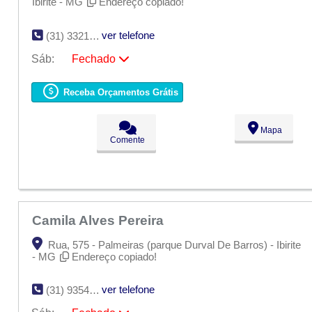
Ibirite - MG
Endereço copiado!
ver telefone
(31) 3321-4176
Sáb:
Fechado
Seg:
09:00 - 18:00
Ter:
09:00 - 18:00
Receba Orçamentos Grátis
Qua:
09:00 - 18:00
Qui:
09:00 - 18:00
Sex:
09:00 - 18:00
Mapa
Sáb:
Fechado
Comente
Dom:
Fechado
Camila Alves Pereira
Rua, 575 - Palmeiras (parque Durval De Barros) - Ibirite
- MG
Endereço copiado!
ver telefone
(31) 9354-3499