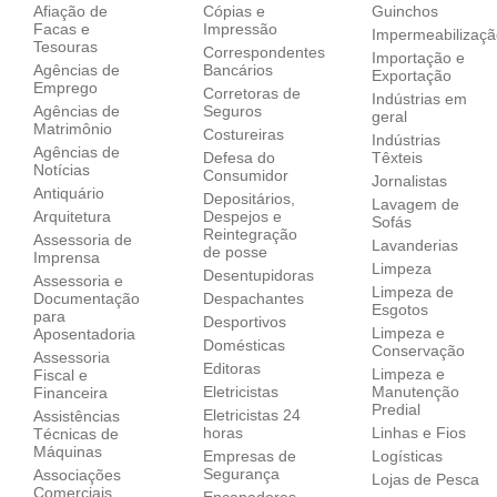
Afiação de
Cópias e
Guinchos
Facas e
Impressão
Impermeabilizaç
Tesouras
Correspondentes
Importação e
Agências de
Bancários
Exportação
Emprego
Corretoras de
Indústrias em
Agências de
Seguros
geral
Matrimônio
Costureiras
Indústrias
Agências de
Defesa do
Têxteis
Notícias
Consumidor
Jornalistas
Antiquário
Depositários,
Lavagem de
Arquitetura
Despejos e
Sofás
Reintegração
Assessoria de
Lavanderias
de posse
Imprensa
Limpeza
Desentupidoras
Assessoria e
Limpeza de
Documentação
Despachantes
Esgotos
para
Desportivos
Limpeza e
Aposentadoria
Domésticas
Conservação
Assessoria
Editoras
Limpeza e
Fiscal e
Eletricistas
Manutenção
Financeira
Predial
Eletricistas 24
Assistências
horas
Linhas e Fios
Técnicas de
Máquinas
Empresas de
Logísticas
Segurança
Associações
Lojas de Pesca
Comerciais
Encanadores