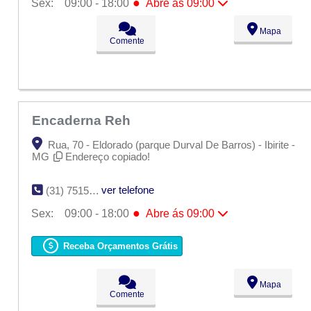
●
Sex:
09:00 - 18:00
Abre ás 09:00
Seg:
09:00 - 18:00
Mapa
Ter:
09:00 - 18:00
Comente
Qua:
09:00 - 18:00
Qui:
09:00 - 18:00
●
Sex:
09:00 - 18:00
Abre ás 09:00
Sáb:
Fechado
Dom:
Fechado
Encaderna Reh
Rua, 70 - Eldorado (parque Durval De Barros) - Ibirite -
MG
Endereço copiado!
ver telefone
(31) 7515-1359
●
Sex:
09:00 - 18:00
Abre ás 09:00
Seg:
09:00 - 18:00
Ter:
09:00 - 18:00
Receba Orçamentos Grátis
Qua:
09:00 - 18:00
Qui:
09:00 - 18:00
●
Sex:
09:00 - 18:00
Abre ás 09:00
Mapa
Sáb:
Fechado
Comente
Dom:
Fechado