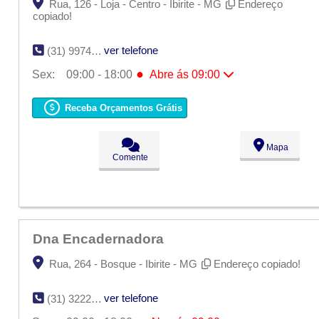
Rua, 126 - Loja - Centro - Ibirite - MG
Endereço
copiado!
ver telefone
(31) 9974-1567
●
Sex:
09:00 - 18:00
Abre ás 09:00
Seg:
09:00 - 18:00
Ter:
09:00 - 18:00
Receba Orçamentos Grátis
Qua:
09:00 - 18:00
Qui:
09:00 - 18:00
●
Sex:
09:00 - 18:00
Abre ás 09:00
Mapa
Sáb:
Fechado
Comente
Dom:
Fechado
Dna Encadernadora
Rua, 264 - Bosque - Ibirite - MG
Endereço copiado!
ver telefone
(31) 3222-7979