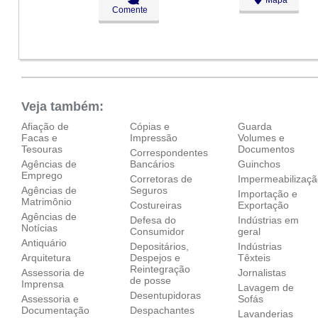
Ter:
09:00 - 18:00
Comente
Qua:
09:00 - 18:00
Qui:
09:00 - 18:00
Sex:
09:00 - 18:00
Sáb:
Fechado
Dom:
Fechado
Veja também:
Afiação de
Cópias e
Guarda
Facas e
Impressão
Volumes e
Tesouras
Documentos
Correspondentes
Agências de
Bancários
Guinchos
Emprego
Corretoras de
Impermeabilizaç
Agências de
Seguros
Importação e
Matrimônio
Costureiras
Exportação
Agências de
Defesa do
Indústrias em
Notícias
Consumidor
geral
Antiquário
Depositários,
Indústrias
Arquitetura
Despejos e
Têxteis
Reintegração
Assessoria de
Jornalistas
de posse
Imprensa
Lavagem de
Desentupidoras
Assessoria e
Sofás
Documentação
Despachantes
Lavanderias