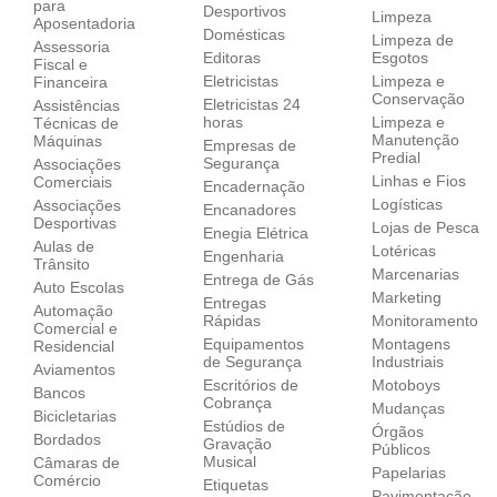
para
Desportivos
Limpeza
Aposentadoria
Domésticas
Limpeza de
Assessoria
Editoras
Esgotos
Fiscal e
Eletricistas
Limpeza e
Financeira
Conservação
Eletricistas 24
Assistências
horas
Limpeza e
Técnicas de
Manutenção
Máquinas
Empresas de
Predial
Segurança
Associações
Linhas e Fios
Comerciais
Encadernação
Logísticas
Associações
Encanadores
Desportivas
Lojas de Pesca
Enegia Elétrica
Aulas de
Lotéricas
Engenharia
Trânsito
Marcenarias
Entrega de Gás
Auto Escolas
Marketing
Entregas
Automação
Rápidas
Monitoramento
Comercial e
Equipamentos
Montagens
Residencial
de Segurança
Industriais
Aviamentos
Escritórios de
Motoboys
Bancos
Cobrança
Mudanças
Bicicletarias
Estúdios de
Órgãos
Bordados
Gravação
Públicos
Musical
Câmaras de
Papelarias
Comércio
Etiquetas
Pavimentação