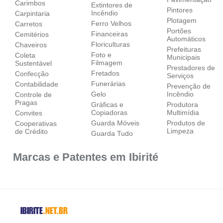
Carimbos
Extintores de
Pintores
Incêndio
Carpintaria
Plotagem
Ferro Velhos
Carretos
Portões
Financeiras
Cemitérios
Automáticos
Floriculturas
Chaveiros
Prefeituras
Foto e
Coleta
Municipais
Filmagem
Sustentável
Prestadores de
Fretados
Confecção
Serviços
Funerárias
Contabilidade
Prevenção de
Gelo
Incêndio
Controle de
Pragas
Gráficas e
Produtora
Copiadoras
Multimídia
Convites
Guarda Móveis
Produtos de
Cooperativas
Limpeza
de Crédito
Guarda Tudo
Marcas e Patentes em Ibirité
IBIRITE
.NET.BR