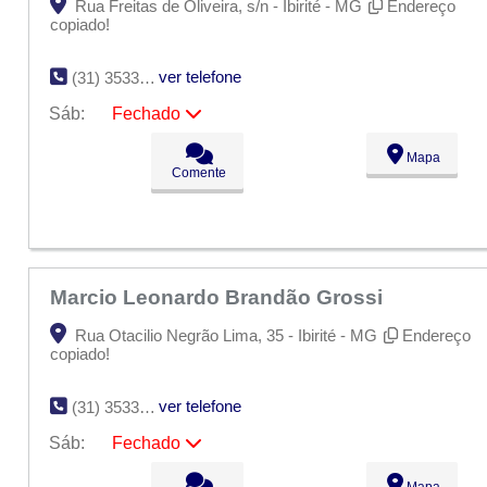
Rua Freitas de Oliveira, s/n - Ibirité - MG
Endereço
copiado!
ver telefone
(31) 3533-8223
Sáb:
Fechado
Seg:
09:00 - 18:00
Mapa
Ter:
09:00 - 18:00
Comente
Qua:
09:00 - 18:00
Qui:
09:00 - 18:00
Sex:
09:00 - 18:00
Sáb:
Fechado
Dom:
Fechado
Marcio Leonardo Brandão Grossi
Rua Otacilio Negrão Lima, 35 - Ibirité - MG
Endereço
copiado!
ver telefone
(31) 3533-2219
Sáb:
Fechado
Seg:
09:00 - 18:00
Mapa