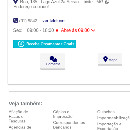
Rua, 135 - Lago Azul 2a Secao - Ibirite - MG
Endereço copiado!
ver telefone
(31) 9842-5152
●
Sex:
09:00 - 18:00
Abre ás 09:00
Seg:
09:00 - 18:00
Ter:
09:00 - 18:00
Receba Orçamentos Grátis
Qua:
09:00 - 18:00
Qui:
09:00 - 18:00
●
Sex:
09:00 - 18:00
Abre ás 09:00
Mapa
Sáb:
Fechado
Comente
Dom:
Fechado
Veja também:
Afiação de
Cópias e
Guinchos
Facas e
Impressão
Impermeabilizaç
Tesouras
Correspondentes
Importação e
Agências de
Bancários
Exportação