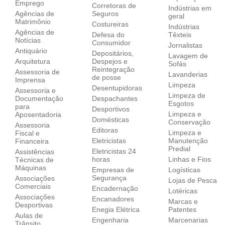
Emprego
Corretoras de
Indústrias em
Agências de
Seguros
geral
Matrimônio
Costureiras
Indústrias
Agências de
Defesa do
Têxteis
Notícias
Consumidor
Jornalistas
Antiquário
Depositários,
Lavagem de
Arquitetura
Despejos e
Sofás
Reintegração
Assessoria de
Lavanderias
de posse
Imprensa
Limpeza
Desentupidoras
Assessoria e
Limpeza de
Documentação
Despachantes
Esgotos
para
Desportivos
Limpeza e
Aposentadoria
Domésticas
Conservação
Assessoria
Editoras
Limpeza e
Fiscal e
Eletricistas
Manutenção
Financeira
Predial
Eletricistas 24
Assistências
horas
Linhas e Fios
Técnicas de
Máquinas
Empresas de
Logísticas
Segurança
Associações
Lojas de Pesca
Comerciais
Encadernação
Lotéricas
Associações
Encanadores
Marcas e
Desportivas
Enegia Elétrica
Patentes
Aulas de
Engenharia
Marcenarias
Trânsito