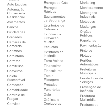
Entrega de Gás
Marketing
Auto Escolas
Entregas
Monitoramento
Automação
Rápidas
Montagens
Comercial e
Equipamentos
Industriais
Residencial
de Segurança
Motoboys
Aviamentos
Escritórios de
Mudanças
Bancos
Cobrança
Órgãos
Bicicletarias
Estúdios de
Públicos
Bordados
Gravação
Papelarias
Musical
Câmaras de
Pavimentação
Comércio
Etiquetas
Pintores
Carimbos
Extintores de
Plotagem
Incêndio
Carpintaria
Portões
Ferro Velhos
Carretos
Automáticos
Financeiras
Cemitérios
Prefeituras
Floriculturas
Chaveiros
Municipais
Foto e
Coleta
Prestadores de
Filmagem
Sustentável
Serviços
Fretados
Confecção
Prevenção de
Funerárias
Contabilidade
Incêndio
Gelo
Controle de
Produtora
Pragas
Gráficas e
Multimídia
Copiadoras
Convites
Produtos de