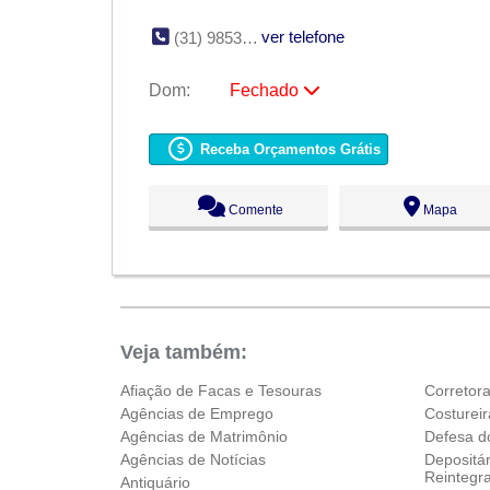
ver telefone
(31) 9853-0531
Dom:
Fechado
Seg:
09:00 - 18:00
Ter:
09:00 - 18:00
Receba Orçamentos Grátis
Qua:
09:00 - 18:00
Qui:
09:00 - 18:00
Sex:
09:00 - 18:00
Comente
Mapa
Sáb:
Fechado
Dom:
Fechado
Veja também:
Afiação de Facas e Tesouras
Corretor
Agências de Emprego
Costureir
Agências de Matrimônio
Defesa d
Agências de Notícias
Depositár
Reintegr
Antiquário