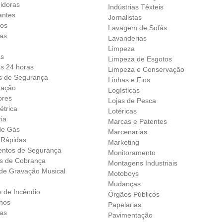
idoras
Indústrias Têxteis
antes
Jornalistas
vos
Lavagem de Sofás
as
Lavanderias
Limpeza
as
Limpeza de Esgotos
tas 24 horas
Limpeza e Conservação
 de Segurança
Linhas e Fios
nação
Logísticas
ores
Lojas de Pesca
étrica
Lotéricas
ia
Marcas e Patentes
de Gás
Marcenarias
 Rápidas
Marketing
ntos de Segurança
Monitoramento
os de Cobrança
Montagens Industriais
 de Gravação Musical
Motoboys
Mudanças
s de Incêndio
Órgãos Públicos
lhos
Papelarias
ras
Pavimentação