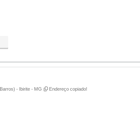
Barros) - Ibirite - MG
Endereço copiado!