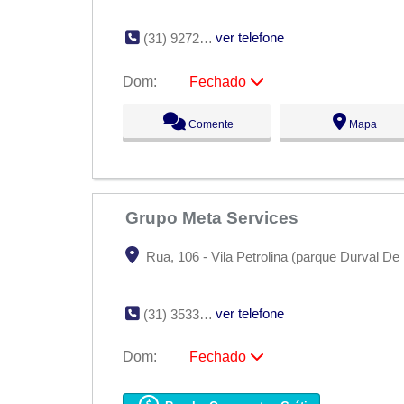
ver telefone
(31) 9272-8973
Dom:
Fechado
Seg:
09:00 - 18:00
Comente
Mapa
Ter:
09:00 - 18:00
Qua:
09:00 - 18:00
Qui:
09:00 - 18:00
Sex:
09:00 - 18:00
Sáb:
Fechado
Dom:
Fechado
Grupo Meta Services
Rua, 106 - Vila Petrolina (parque Durval De 
ver telefone
(31) 3533-5722
Dom:
Fechado
Seg:
09:00 - 18:00
Ter:
09:00 - 18:00