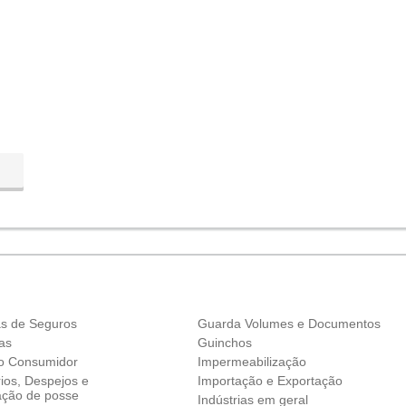
as de Seguros
Guarda Volumes e Documentos
as
Guinchos
o Consumidor
Impermeabilização
ios, Despejos e
Importação e Exportação
ação de posse
Indústrias em geral