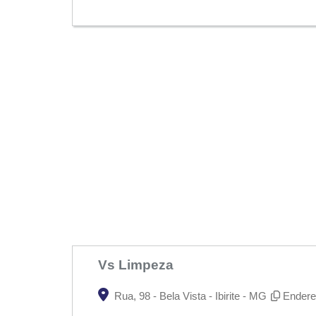
Dom:
Fechado
Vs Limpeza
Rua, 98 - Bela Vista - Ibirite - MG
Endere