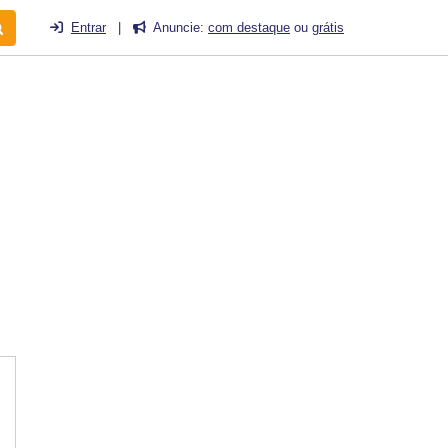
Entrar
|
Anuncie:
com destaque
ou
grátis