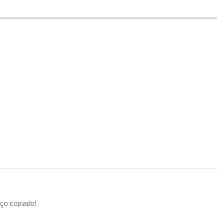
ço copiado!